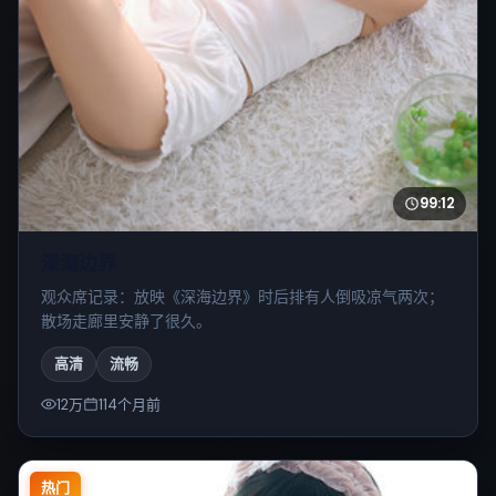
99:12
深海边界
观众席记录：放映《深海边界》时后排有人倒吸凉气两次；
散场走廊里安静了很久。
高清
流畅
12万
114个月前
热门