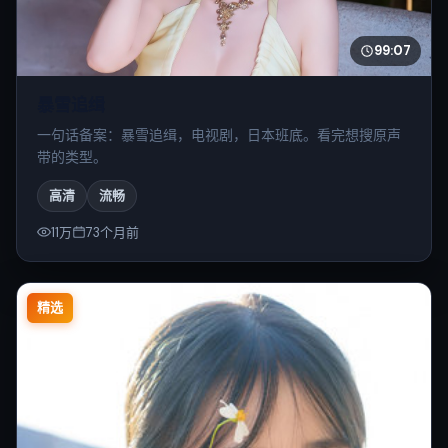
99:07
暴雪追缉
一句话备案：暴雪追缉，电视剧，日本班底。看完想搜原声
带的类型。
高清
流畅
11万
73个月前
精选