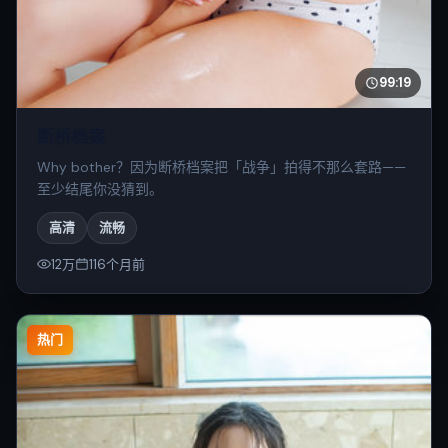
99:19
断桥档案
Why bother？因为断桥档案把「战争」拍得不那么套路——
至少结尾你没猜到。
高清
流畅
12万
116个月前
热门