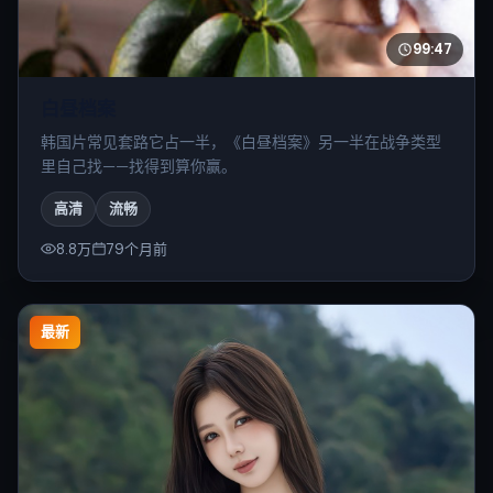
99:47
白昼档案
韩国片常见套路它占一半，《白昼档案》另一半在战争类型
里自己找——找得到算你赢。
高清
流畅
8.8万
79个月前
最新