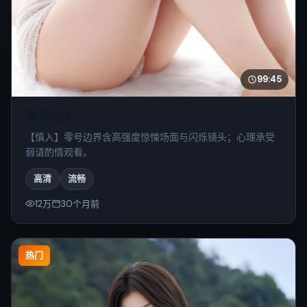
99:45
零号边界
【慎入】零号边界含高强度惊悚场面与闪烁镜头；心理承受
弱请酌情观看。
高清
流畅
12万
30个月前
热门