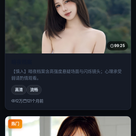
99:25
暗夜档案
【慎入】暗夜档案含高强度悬疑场面与闪烁镜头；心理承受
弱请酌情观看。
高清
流畅
12万
121个月前
热门