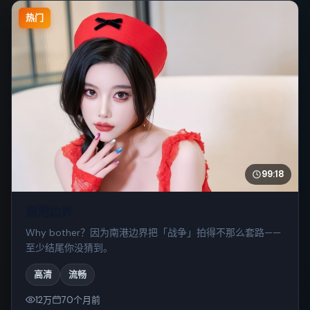
热门
99:18
南港边界
Why bother？因为南港边界把「战争」拍得不那么套路——
至少结尾你没猜到。
高清
流畅
12万
70个月前