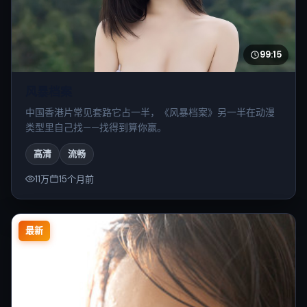
99:15
风暴档案
中国香港片常见套路它占一半，《风暴档案》另一半在动漫
类型里自己找——找得到算你赢。
高清
流畅
11万
15个月前
最新