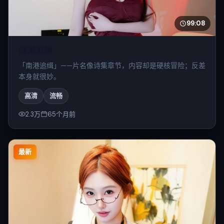
99:08
南港追缉
「南港追缉」——片名像诗集章节，内容却是硬核冒险；反差
本身就很妙。
高清
流畅
2.3万
65个月前
最新