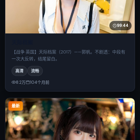
99:44
天际档案
【战争·英国】天际档案（2017）——郭帆。不剧透：中段有
一次大反转，结尾留白。
高清
流畅
8.2万
104个月前
最新