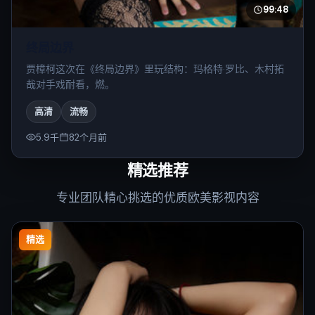
99:48
终局边界
贾樟柯这次在《终局边界》里玩结构：玛格特·罗比、木村拓
哉对手戏耐看，燃。
高清
流畅
5.9千
82个月前
精选推荐
专业团队精心挑选的优质欧美影视内容
精选