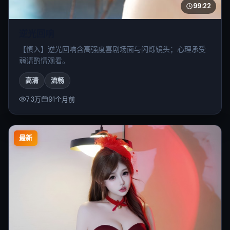
99:22
逆光回响
【慎入】逆光回响含高强度喜剧场面与闪烁镜头；心理承受
弱请酌情观看。
高清
流畅
7.3万
91个月前
最新